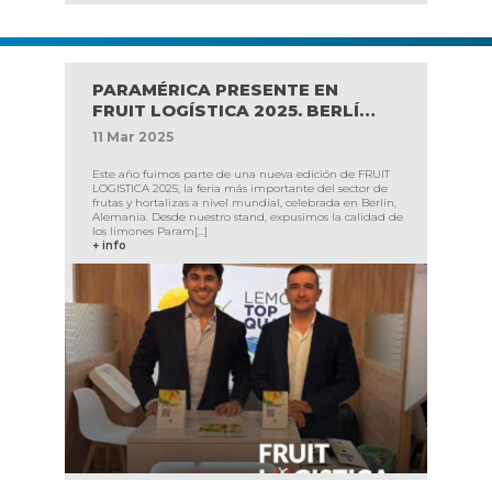
PARAMÉRICA PRESENTE EN
FRUIT LOGÍSTICA 2025. BERLÍN,
ALEMANIA
11
Mar
2025
Este año fuimos parte de una nueva edición de FRUIT
LOGISTICA 2025, la feria más importante del sector de
frutas y hortalizas a nivel mundial, celebrada en Berlín,
Alemania. Desde nuestro stand, expusimos la calidad de
los limones Param[...]
+ info